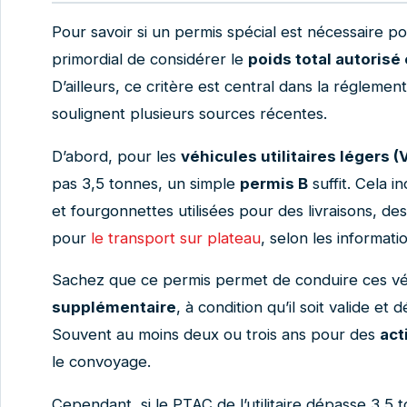
Pour savoir si un permis spécial est nécessaire pour
primordial de considérer le
poids total autorisé
D’ailleurs, ce critère est central dans la régleme
soulignent plusieurs sources récentes.
D’abord, pour les
véhicules utilitaires légers (
pas 3,5 tonnes, un simple
permis B
suffit. Cela i
et fourgonnettes utilisées pour des livraisons, d
pour
le transport sur plateau
, selon les informati
Sachez que ce permis permet de conduire ces vé
supplémentaire
, à condition qu’il soit valide e
Souvent au moins deux ou trois ans pour des
act
le convoyage.
Cependant, si le PTAC de l’utilitaire dépasse 3,5