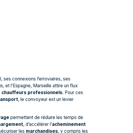
l, ses connexions ferroviaires, ses
, et l’Espagne, Marseille attire un flux
e
chauffeurs professionnels
. Pour ces
ransport
, le convoyeur est un levier
yage
permettent de réduire les temps de
hargement
, d’accélérer l’
acheminement
sécuriser les
marchandises
, y compris les