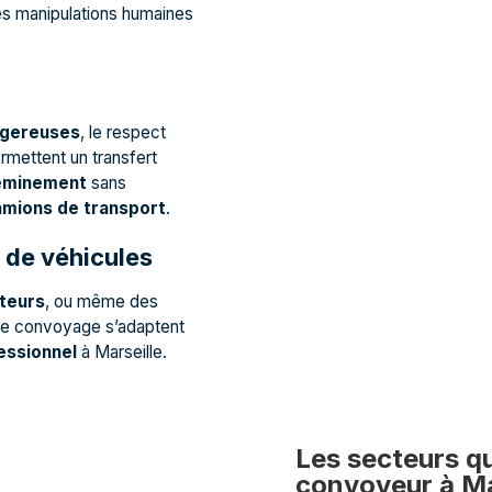
les manipulations humaines
ngereuses
, le respect
rmettent un transfert
eminement
sans
amions de transport
.
s de véhicules
cteurs
, ou même des
 de convoyage s’adaptent
essionnel
à Marseille.
Les secteurs qu
convoyeur à Ma