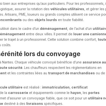
i bien aux entreprises qu’aux particuliers. Pour les professionnels, i
logistique, assurer la rotation des
véhicules utilitaires
, et gérer les 
nes. Artisans, PME, loueurs ou grands comptes utilisent ce service po
 encombrants
ou des
objets lourds
en toute fiabilité.
utilisé dans le cadre d’un
déménagement
, de l’achat d’un
utilitair
 déménagement
entre deux villes. Il permet de
louer une camionn
ier le trajet à un professionnel. Cette solution combine confort,
tout
s coûts.
 sérénité lors du convoyage
ire à Nantes. Chaque véhicule convoyé bénéficie d’une
assurance au
toute sécurité
. Les chauffeurs respectent les réglementations en
ment
et les contraintes liées au
transport de marchandises
ou de
cule utilitaire
est réalisé :
immatriculation
,
certificat
 de la
carrosserie
et équipements comme le
hayon
, les
portes
ermet d’assurer un convoyage fiable, que ce soit pour un
utilitaire 
ue
destiné à des
livraisons
spécifiques.