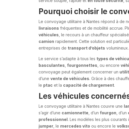
service souple, rapide et
en toute sécurité
, s
Pourquoi choisir le conv
Le convoyage utilitaire à Nantes répond à de 
livraisons
fréquentes et de mobilité accrue. Pl
véhicules
, le recours à un chauffeur spéciali
camion
rapidement. Cette solution est particu
entreprises de
transport d’objets
volumineux.
Le service s’adapte à tous les
types de véhicu
basculantes
,
fourgonnettes
, ou encore
véhi
convoyage peut également concerner un
util
d’une
vente de véhicules
. Grâce à des chauff
le
ptac
et la
capacité de chargement
.
Les véhicules concernés 
Le convoyage utilitaire à Nantes couvre une
la
s’agir d’une
camionnette
, d’un
fourgon
, d’un
professionnel
. Les modèles les plus courants 
jumper
, le
mercedes vito
ou encore le
volks