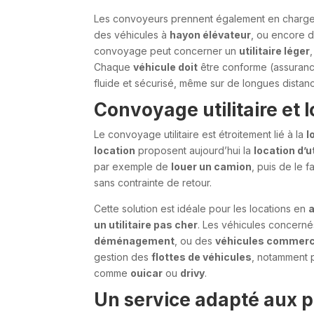
Les convoyeurs prennent également en charg
des véhicules à
hayon élévateur
, ou encore 
convoyage peut concerner un
utilitaire léger
Chaque
véhicule doit
être conforme (assuran
fluide et sécurisé, même sur de longues distan
Convoyage utilitaire et 
Le convoyage utilitaire est étroitement lié à la
l
location
proposent aujourd’hui la
location d’ut
par exemple de
louer un camion
, puis de le 
sans contrainte de retour.
Cette solution est idéale pour les locations en
a
un utilitaire pas cher
. Les véhicules concern
déménagement
, ou des
véhicules commerc
gestion des
flottes de véhicules
, notamment p
comme
ouicar
ou
drivy
.
Un service adapté aux pr