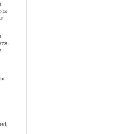
l
pics
ur
e
ette
,
e
to
neuf
,