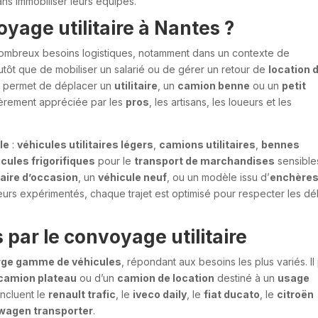
ans immobiliser leurs équipes.
oyage utilitaire à Nantes ?
nombreux besoins logistiques, notamment dans un contexte de
utôt que de mobiliser un salarié ou de gérer un retour de
location 
sé permet de déplacer un
utilitaire
, un
camion benne
ou un
petit
lièrement appréciée par les
pros
, les artisans, les loueurs et les
le
:
véhicules utilitaires légers
,
camions utilitaires
,
bennes
cules frigorifiques
pour le
transport de marchandises
sensible
itaire d’occasion
, un
véhicule neuf
, ou un modèle issu d’
enchère
eurs expérimentés, chaque trajet est optimisé pour respecter les dél
par le convoyage utilitaire
rge gamme de véhicules
, répondant aux besoins les plus variés. Il
camion plateau
ou d’un
camion de location
destiné à un
usage
incluent le
renault trafic
, le
iveco daily
, le
fiat ducato
, le
citroën
wagen transporter
.