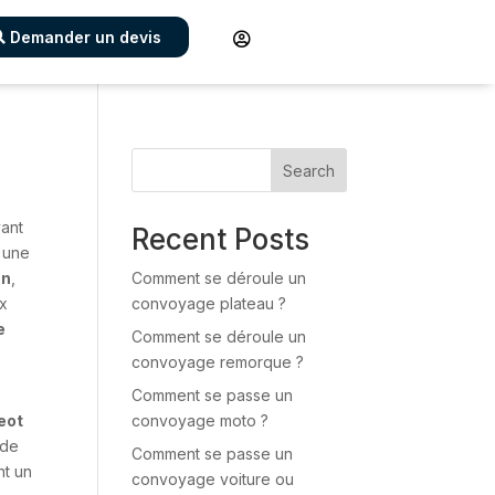
Demander un devis

Search
yant
Recent Posts
, une
on
,
Comment se déroule un
ux
convoyage plateau ?
e
Comment se déroule un
convoyage remorque ?
Comment se passe un
eot
convoyage moto ?
 de
Comment se passe un
nt un
convoyage voiture ou