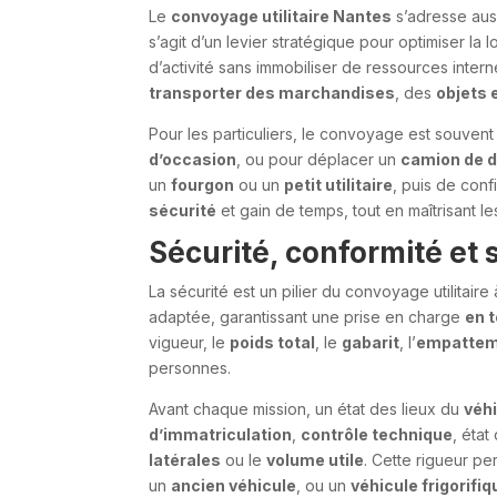
Le
convoyage utilitaire Nantes
s’adresse auss
s’agit d’un levier stratégique pour optimiser la 
d’activité sans immobiliser de ressources inter
transporter des marchandises
, des
objets
Pour les particuliers, le convoyage est souvent 
d’occasion
, ou pour déplacer un
camion de
un
fourgon
ou un
petit utilitaire
, puis de conf
sécurité
et gain de temps, tout en maîtrisant le
Sécurité, conformité et
La sécurité est un pilier du convoyage utilita
adaptée, garantissant une prise en charge
en 
vigueur, le
poids total
, le
gabarit
, l’
empatte
personnes.
Avant chaque mission, un état des lieux du
véhi
d’immatriculation
,
contrôle technique
, état
latérales
ou le
volume utile
. Cette rigueur p
un
ancien véhicule
, ou un
véhicule frigorifiq