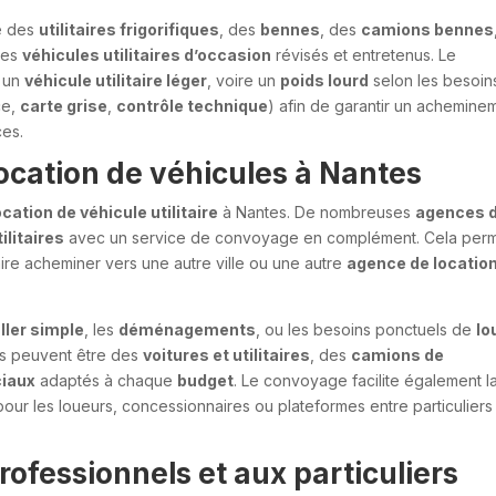
e des
utilitaires frigorifiques
, des
bennes
, des
camions bennes
des
véhicules utilitaires d’occasion
révisés et entretenus. Le
, un
véhicule utilitaire léger
, voire un
poids lourd
selon les besoin
ce,
carte grise
,
contrôle technique
) afin de garantir un achemine
ces.
location de véhicules à Nantes
ocation de véhicule utilitaire
à Nantes. De nombreuses
agences 
ilitaires
avec un service de convoyage en complément. Cela per
faire acheminer vers une autre ville ou une autre
agence de locatio
ller simple
, les
déménagements
, ou les besoins ponctuels de
lo
és peuvent être des
voitures et utilitaires
, des
camions de
iaux
adaptés à chaque
budget
. Le convoyage facilite également l
our les loueurs, concessionnaires ou plateformes entre particuliers
ofessionnels et aux particuliers