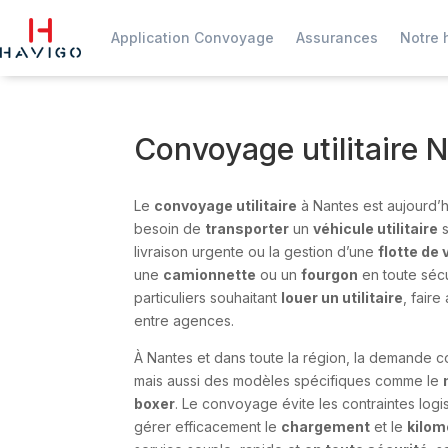
Application Convoyage
Assurances
Notre h
Convoyage utilitaire 
Le
convoyage utilitaire
à Nantes est aujourd’hu
besoin de
transporter
un
véhicule utilitaire
s
livraison urgente ou la gestion d’une
flotte de
une
camionnette
ou un
fourgon
en toute sécu
particuliers souhaitant
louer un utilitaire
, fair
entre agences.
À Nantes et dans toute la région, la demande
mais aussi des modèles spécifiques comme le
boxer
. Le convoyage évite les contraintes logi
gérer efficacement le
chargement
et le
kilom