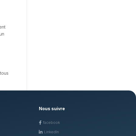
ent
 un
 tous
Nous suivre
facebook

Linkedln
