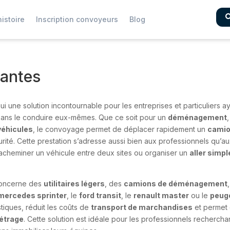
istoire
Inscription convoyeurs
Blog
Nantes
i une solution incontournable pour les entreprises et particuliers a
ans le conduire eux-mêmes. Que ce soit pour un
déménagement
 véhicules
, le convoyage permet de déplacer rapidement un
cami
rité. Cette prestation s’adresse aussi bien aux professionnels qu’a
e acheminer un véhicule entre deux sites ou organiser un
aller simpl
 concerne des
utilitaires légers
, des
camions de déménagement
,
mercedes sprinter
, le
ford transit
, le
renault master
ou le
peug
stiques, réduit les coûts de
transport de marchandises
et permet
étrage
. Cette solution est idéale pour les professionnels rechercha