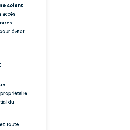
 ne soient
n accès
oires
pour éviter
t
pe
e propriétaire
tial du
tez toute