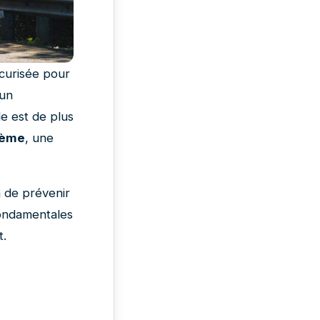
écurisée pour
 un
e est de plus
lème
, une
n de prévenir
fondamentales
t.