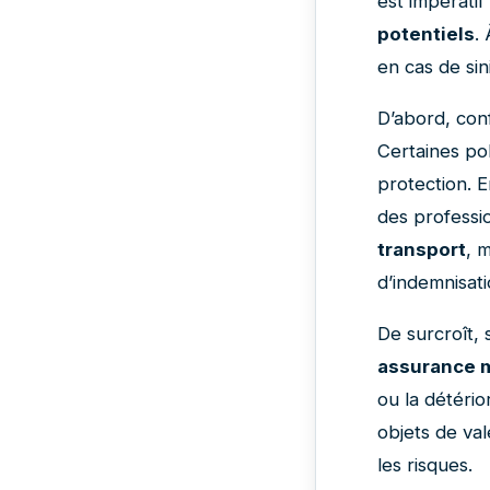
est impérati
potentiels
.
en cas de sin
D’abord, con
Certaines pol
protection. E
des professi
transport
, 
d’indemnisati
De surcroît, 
assurance 
ou la détérior
objets de val
les risques.