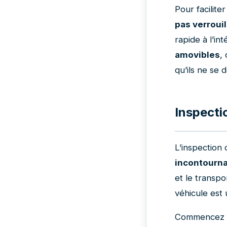
Pour facilite
pas verroui
rapide à l’int
amovibles
,
qu’ils ne se 
Inspecti
L’inspection 
incontourn
et le transpor
véhicule est 
Commencez 