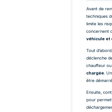
Avant de rem
techniques do
limite les ri
concernent d
véhicule et
Tout d’abord
déclenche de
chauffeur ou 
chargée
. Un
être démarr
Ensuite, con
pour permet
déchargement