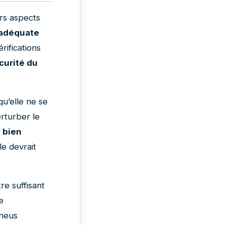
urs aspects
 adéquate
rifications
écurité du
qu’elle ne se
rturber le
t bien
le devrait
être suffisant
e
pneus