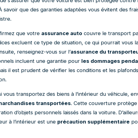
f de s’assurer que votre voiture est bien protégée contre
 À savoir que des garanties adaptées vous évitent des fra
istre.
firmez que votre
assurance auto
couvre le transport par
ices excluent ce type de situation, ce qui pourrait vous l
nsuite, renseignez-vous sur l’
assurance du transporte
onnels incluent une garantie pour
les dommages pendan
mais il est prudent de vérifier les conditions et les plafond
on.
si vous transportez des biens à l’intérieur du véhicule, e
marchandises transportées
. Cette couverture protège 
ation d’objets personnels laissés dans la voiture. D’ailleurs
eur à l’intérieur est une
précaution supplémentaire
pou