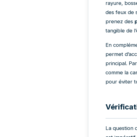
rayure, bosse
des feux de s
prenez des
tangible de l
En compléme
permet d’acc
principal. Pa
comme la cart
pour éviter t
Vérifica
La question d