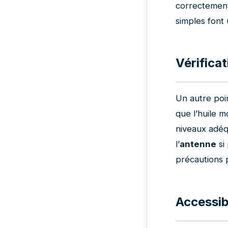
correctement
simples font
Vérificat
Un autre poi
que l’huile m
niveaux adéq
l’
antenne
si
précautions p
Accessibi