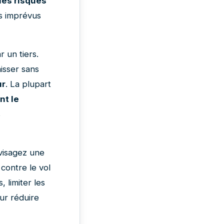
les risques
is imprévus
 un tiers.
aisser sans
ur
. La plupart
t le
s
nvisagez une
contre le vol
, limiter les
r réduire