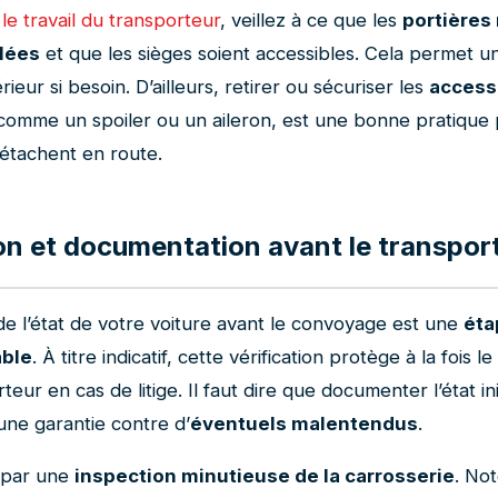
r
le travail du transporteur
, veillez à ce que les
portières
llées
et que les sièges soient accessibles. Cela permet u
érieur si besoin. D’ailleurs, retirer ou sécuriser les
access
 comme un spoiler ou un aileron, est une bonne pratique 
détachent en route.
on et documentation avant le transpor
de l’état de votre voiture avant le convoyage est une
éta
able
. À titre indicatif, cette vérification protège à la fois l
teur en cas de litige. Il faut dire que documenter l’état ini
une garantie contre d’
éventuels malentendus
.
par une
inspection minutieuse de la carrosserie
. No