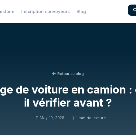
istoire
Inscription convoyeurs
Blog
Retour au blog

e de voiture en camion : 
il vérifier avant ?
May 19, 2025

}
1 min de lecture