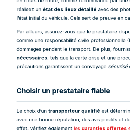
en cours de route, comme recommandé par une so
réalisez un
état des lieux détaillé
avec des pho
l’état initial du véhicule. Cela sert de preuve en cas
Par ailleurs, assurez-vous que le prestataire dis
comme une responsabilité civile professionnelle (
dommages pendant le transport. De plus, fournis
nécessaires
, tels que la carte grise et une pro
précautions garantissent un convoyage
sécurisé
e
Choisir un prestataire fiable
Le choix d’un
transporteur qualifié
est détermin
avec une bonne réputation, des avis positifs et de
effet, vérifiez également
les
garanties offertes
e